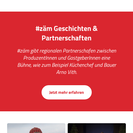
#zäm Geschichten &
Partnerschaften
#zäm gibt regionalen Partnerschafen zwischen
ProduzentInnen und GastgeberInnen eine
Bühne, wie zum Beispiel Küchenchef und Bauer
Arno Vith.
Jetzt mehr erfahren