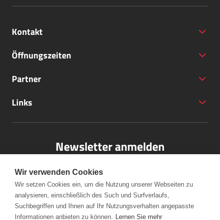
Kontakt
Öffnungszeiten
Partner
+43 (5572) 40797
Links
office@bodensee-vorarlberg.com
Newsletter anmelden
Bitte melden Sie sich für unseren Newsletter an.
Wir verwenden Cookies
Wir setzen Cookies ein, um die Nutzung unserer Webseiten zu
analysieren, einschließlich des Such und Surfverlaufs,
Anmelden
Suchbegriffen und Ihnen auf Ihr Nutzungsverhalten angepasste
Informationen anbieten zu können.
Lernen Sie mehr