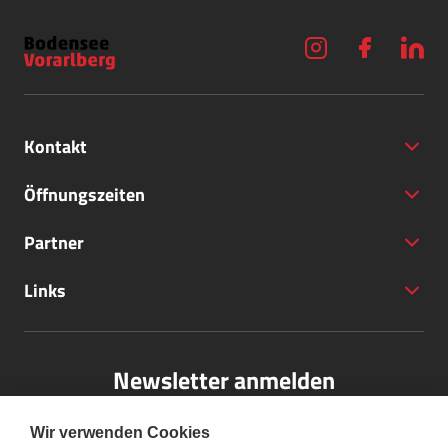
Kontakt
Öffnungszeiten
Partner
+43 (5572) 40797
Links
office@bodensee-vorarlberg.com
Newsletter anmelden
Bitte melden Sie sich für unseren Newsletter an.
Wir verwenden Cookies