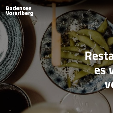
Resta
es 
v