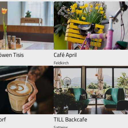
öwen Tisis
Café April
Feldkirch
orf
TILL Backcafe
Satteins