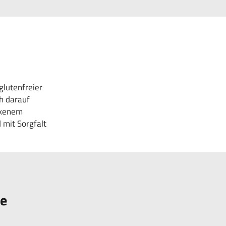
glutenfreier
h darauf
ackenem
 mit Sorgfalt
te