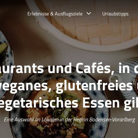
Erlebnisse & Ausflugsziele
Urlaubstipps
urants und Cafés, in
veganes, glutenfreies
egetarisches Essen gi
Eine Auswahl an Lokalen in der Region Bodensee-Vorarlberg