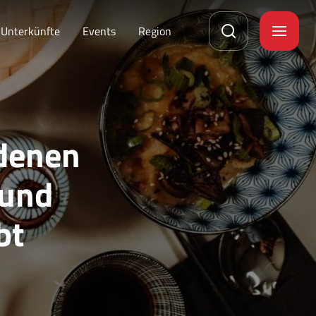
Unterkünfte
Events
Region
 denen
 und
bt