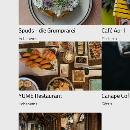
Spuds - die Grumprarei
Café April
Hohenems
Feldkirch
YUME Restaurant
Canapé Cof
Hohenems
Götzis