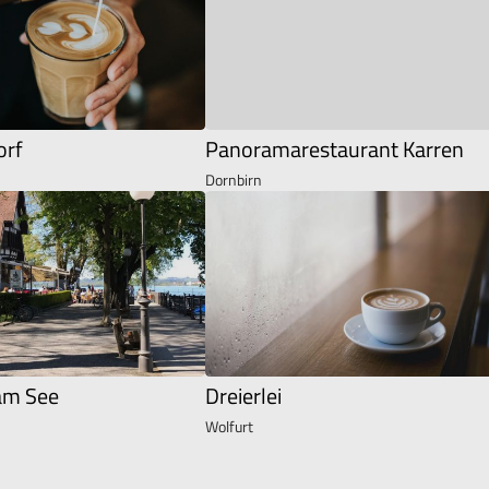
orf
Panoramarestaurant Karren
Dornbirn
am See
Dreierlei
Wolfurt