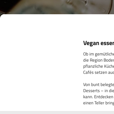
Vegan essen
Ob im gemütlich
die Region Bode
pflanzliche Küc
Cafés setzen auc
Von bunt belegt
Desserts – in di
kann. Entdecken 
einen Teller brin