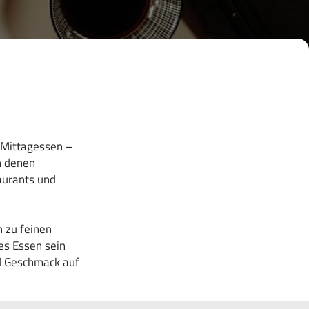
 Mittagessen –
n denen
aurants und
 zu feinen
nes Essen sein
nd Geschmack auf