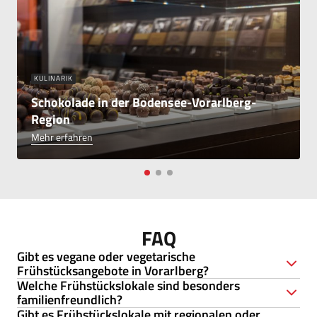
AUSFLÜGE
12 kostenlose Attraktionen in der
AUSFLÜGE
KULINARIK
Region
KULINARIK
Wochenmärkte
Mehr erfahren
Schokolade in der Bodensee-Vorarlberg-
Region
Mehr erfahren
Mehr erfahren
FAQ
Gibt es vegane oder vegetarische
Frühstücksangebote in Vorarlberg?
Welche Frühstückslokale sind besonders
familienfreundlich?
Ja, viele Cafés in der Region bieten auch vegane oder
Gibt es Frühstückslokale mit regionalen oder