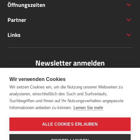
Öffnungszeiten
Partner
+43 (5572) 40797
Links
office@bodensee-vorarlberg.com
Newsletter anmelden
Bitte melden Sie sich für unseren Newsletter an.
Wir verwenden Cookies
Wir setzen Cookies ein, um die Nutzung unserer Webseiten zu
analysieren, einschließlich des Such und Surfverlaufs,
Anmelden
Suchbegriffen und Ihnen auf Ihr Nutzungsverhalten angepasste
Informationen anbieten zu können.
Lernen Sie mehr
ALLE COOKIES ERLAUBEN