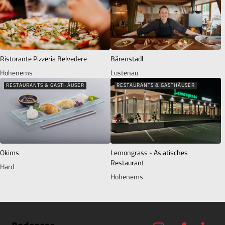
Ristorante Pizzeria Belvedere
Bärenstadl
Hohenems
Lustenau
RESTAURANTS & GASTHÄUSER
RESTAURANTS & GASTHÄUSER
Okims
Lemongrass - Asiatisches
Restaurant
Hard
Hohenems