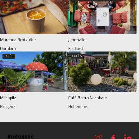
Marenda Brotkultur
Jahnhalle
Dornbirn
Feldkirch
CAFÉS
CAFÉS
Milchpilz
Café Bistro Nachbaur
Bregenz
Hohenems