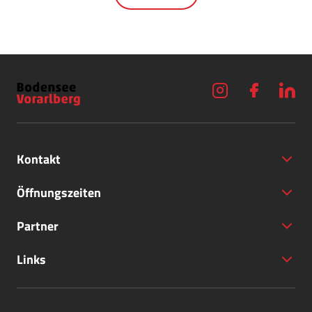
Kontakt
Öffnungszeiten
Partner
+43 (5572) 40797
Links
office@bodensee-vorarlberg.com