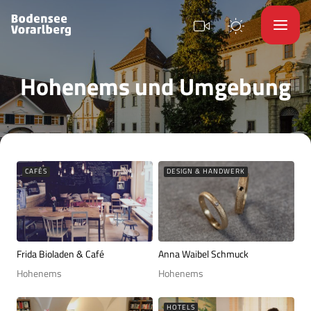
Hohenems und Umgebung
CAFÉS
DESIGN & HANDWERK
Frida Bioladen & Café
Anna Waibel Schmuck
Hohenems
Hohenems
HOTELS