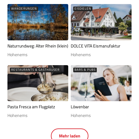
WANDERUNGEN
EISDIELEN
Naturrundweg: Alter Rhein (klein)
DOLCE VITA Eismanufaktur
Hohenems
Hohenems
RESTAURANTS & GASTHÄUSER
BARS & PUBS
Pasta Fresca am Flugplatz
Löwenbar
Hohenems
Hohenems
Mehr laden