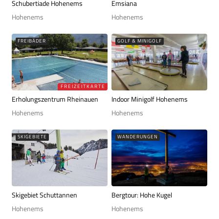
Schubertiade Hohenems
Emsiana
Hohenems
Hohenems
FREIBÄDER
GOLF & MINIGOLF
FREIZEITKARTE
Erholungszentrum Rheinauen
Indoor Minigolf Hohenems
Hohenems
Hohenems
SKIGEBIETE
WANDERUNGEN
Skigebiet Schuttannen
Bergtour: Hohe Kugel
Hohenems
Hohenems