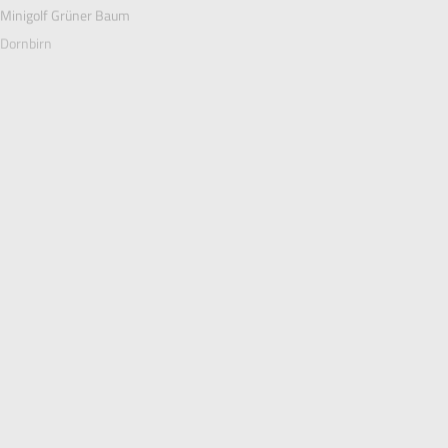
Dornbirn
Hard
Eislaufplatz Hard
Eislaufplatz Hohenems
Hard
Hohenems
Eislaufplatz Vorarlberghalle
Feldkirch