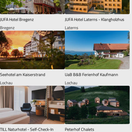
JUFA Hotel Bregenz
JUFA Hotel Laterns - Klangholzhus
Bregenz
Laterns
Seehotel am Kaiserstrand
UaB B&B Ferienhof Kaufmann
Lochau
Lochau
TILL Naturhotel - Self-Check-In
Peterhof Chalets