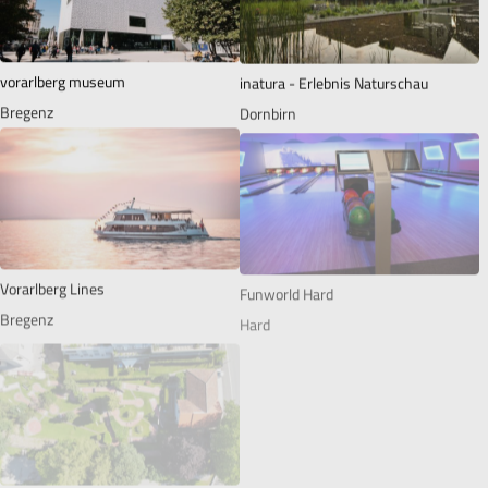
vorarlberg museum
inatura - Erlebnis Naturschau
Bregenz
Dornbirn
Vorarlberg Lines
Funworld Hard
Bregenz
Hard
Minigolf Grüner Baum
Minigolfplatz Hard