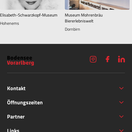
Elisabeth-Schwarzkopf-Museum
Museum Mohrenbräu
Biererlebniswelt
Hohenems
Dornbirn
Kontakt
Öffnungszeiten
Partner
+43 (5572) 40797
Links