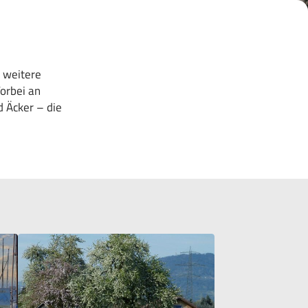
e weitere
orbei an
 Äcker – die