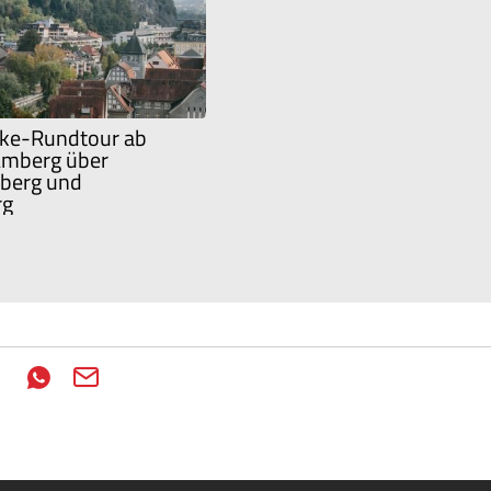
ke-Rundtour ab
Amberg über
berg und
rg