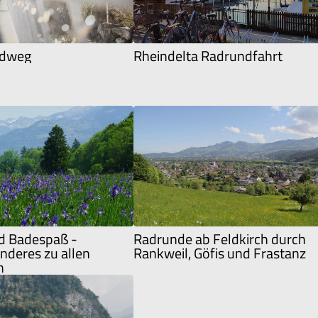
adweg
Rheindelta Radrundfahrt
nd Badespaß -
Radrunde ab Feldkirch durch
nderes zu allen
Rankweil, Göfis und Frastanz
n