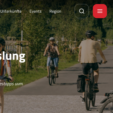
Unterkünfte
Events
Region
slung
destopps uvm.