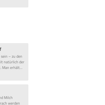
f
 sein – zu den
lt natürlich der
. Man erhält
…
nd Milch
terach werden