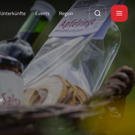
Unterkünfte
Events
Region
l