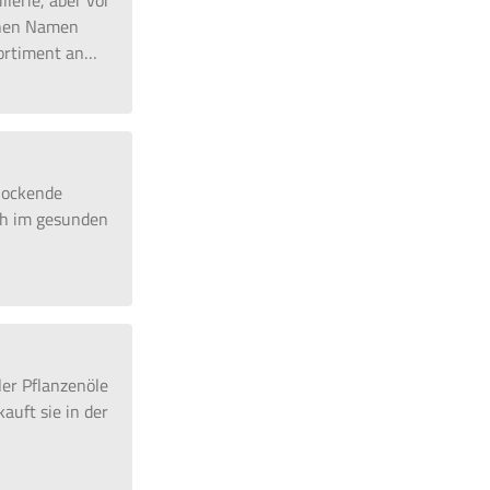
llerie, aber vor
inen Namen
ortiment an
…
rlockende
ch im gesunden
iler Pflanzenöle
auft sie in der