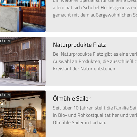
Ein weiterer Spezialist für die feine Desti
allem hat sich Schobel Höchstgenuss e
gemacht mit dem außergewöhnlichen S
ITÄTEN
Naturprodukte Flatz
Bei Naturprodukte Flatz gibt es eine ve
Auswahl an Produkten, die ausschließli
Kreislauf der Natur entstehen.
ITÄTEN
Ölmühle Sailer
Seit über 10 Jahren stellt die Familie Sa
in Bio- und Rohkostqualität her und verk
Ölmühle Sailer in Lochau.