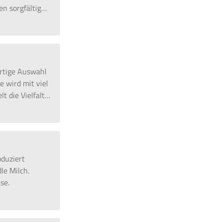
en sorgfältig
…
artige Auswahl
e wird mit viel
t die Vielfalt
…
duziert
le Milch.
se.