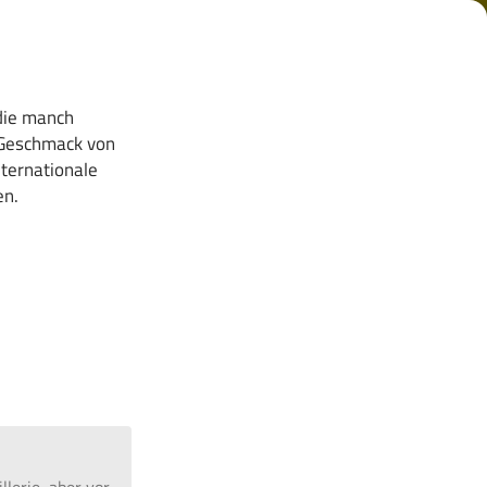
 die manch
 Geschmack von
nternationale
en.