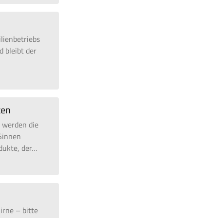
lienbetriebs
d bleibt der
ten
 werden die
 Sinnen
dukte, der
…
irne – bitte