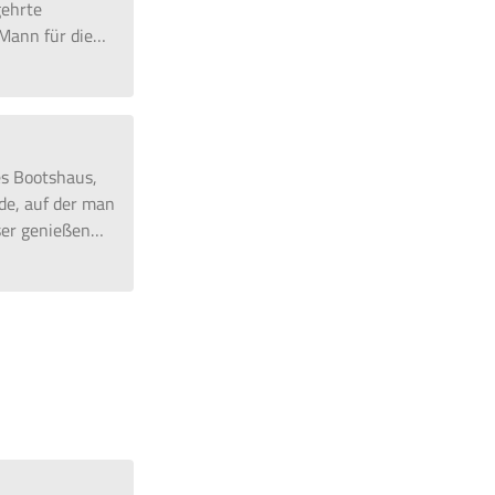
gehrte
Mann für die
…
tes Bootshaus,
de, auf der man
ser genießen
…