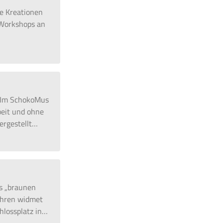
e Kreationen
 Workshops an
. Im SchokoMus
beit und ohne
ergestellt
…
es „braunen
ahren widmet
hlossplatz in
…