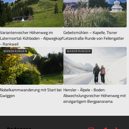
waldiges Gelände hinab zur Wallfahrtskirche Bildstein.
Variantenreicher Höhenweg im
Gebetsmühlen – Kapelle, Tisner
Laternsertal: Kühboden - Alpwegkopf
Letzestraße Runde von Fellengatter
- Rankweil
WANDERUNGEN
WANDERUNGEN
Nobelkammwanderung mit Start bei
Hensler - Älpele - Boden:
Gwiggen
Abwechslungsreicher Höhenweg mit
einzigartigem Bergpanorama