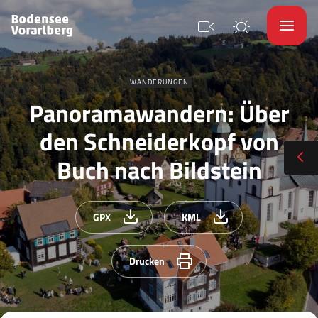
WANDERUNGEN
Panoramawandern: Über
den Schneiderkopf von
Buch nach Bildstein
GPX
KML
Drucken