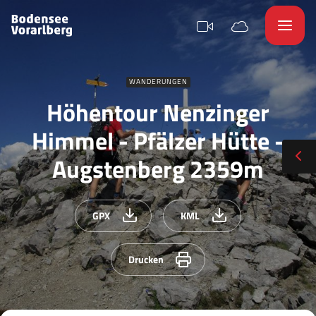
WANDERUNGEN
Höhentour Nenzinger
Himmel - Pfälzer Hütte -
Augstenberg 2359m
GPX
KML
Drucken