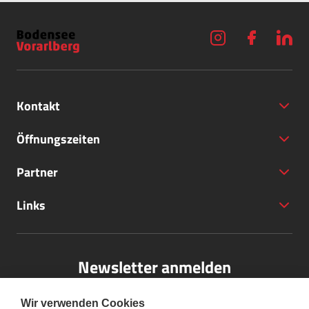
Kontakt
Öffnungszeiten
Partner
+43 (5572) 40797
Links
office@bodensee-vorarlberg.com
Newsletter anmelden
Bitte melden Sie sich für unseren Newsletter an.
Wir verwenden Cookies