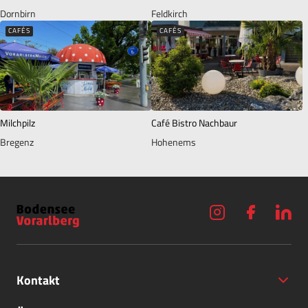
Dornbirn
Feldkirch
CAFÉS
CAFÉS
Milchpilz
Café Bistro Nachbaur
Bregenz
Hohenems
Kontakt