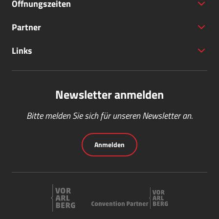
Öffnungszeiten
Partner
+43 (5572) 40797
Links
office@bodensee-vorarlberg.com
Newsletter anmelden
Bitte melden Sie sich für unseren Newsletter an.
Anmelden