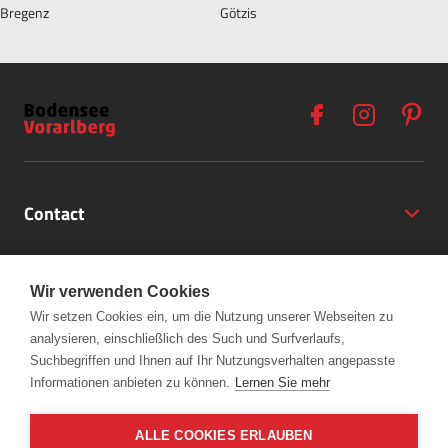
Bregenz
Götzis
Contact
Opening Hours
Wir verwenden Cookies
Partner
Wir setzen Cookies ein, um die Nutzung unserer Webseiten zu
analysieren, einschließlich des Such und Surfverlaufs,
+43 (5572) 40797
Links
Suchbegriffen und Ihnen auf Ihr Nutzungsverhalten angepasste
office@bodensee-vorarlberg.com
Informationen anbieten zu können.
Lernen Sie mehr
ALLE COOKIES ERLAUBEN