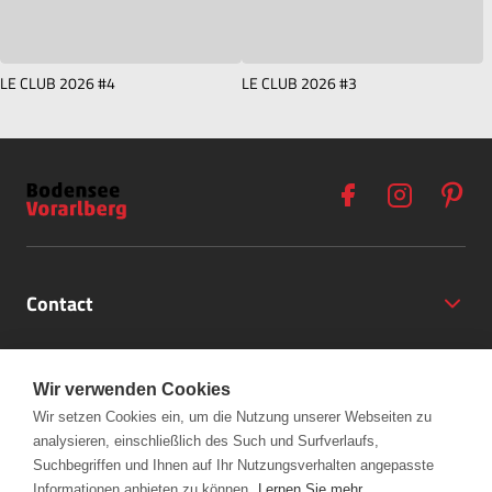
LE CLUB 2026 #4
LE CLUB 2026 #3
Contact
Opening Hours
Wir verwenden Cookies
Partner
Wir setzen Cookies ein, um die Nutzung unserer Webseiten zu
analysieren, einschließlich des Such und Surfverlaufs,
+43 (5572) 40797
Links
Suchbegriffen und Ihnen auf Ihr Nutzungsverhalten angepasste
office@bodensee-vorarlberg.com
Informationen anbieten zu können.
Lernen Sie mehr