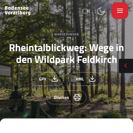
WANDERUNGEN
Rheintalblickweg: Wege in
den Wildpark Feldkirch
GPX
KML
Drucken