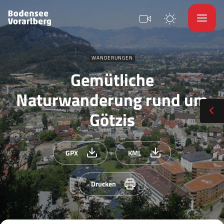
WANDERUNGEN
Gemütliche
Naturwanderung rund um
Götzis
GPX
KML
Drucken