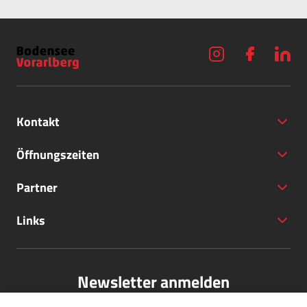
Kontakt
Öffnungszeiten
Partner
+43 (5572) 40797
Links
office@bodensee-vorarlberg.com
Newsletter anmelden