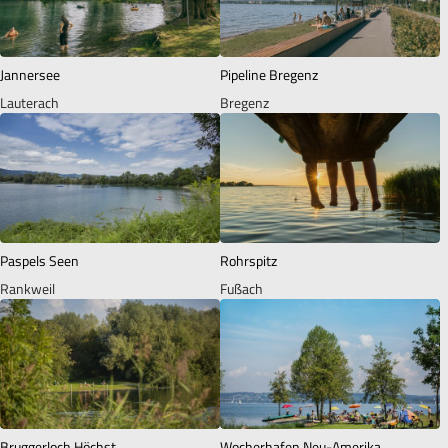
Jannersee
Pipeline Bregenz
Lauterach
Bregenz
Paspels Seen
Rohrspitz
Rankweil
Fußach
Bruggerloch Höchst
Wocherhafen Neu-Amerika