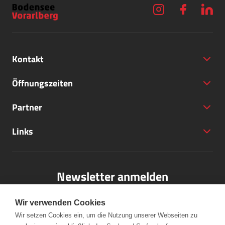
Kontakt
Öffnungszeiten
Partner
+43 (5572) 40797
Links
office@bodensee-vorarlberg.com
Newsletter anmelden
Bitte melden Sie sich für unseren Newsletter an.
Wir verwenden Cookies
Wir setzen Cookies ein, um die Nutzung unserer Webseiten zu