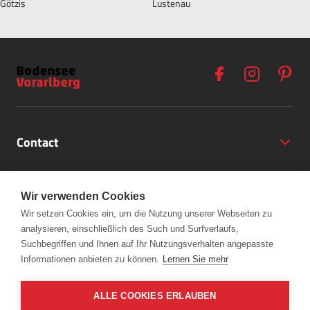
Götzis
Lustenau
Contact
Opening Hours
Wir verwenden Cookies
Partner
Wir setzen Cookies ein, um die Nutzung unserer Webseiten zu
analysieren, einschließlich des Such und Surfverlaufs,
+43 (5572) 40797
Links
Suchbegriffen und Ihnen auf Ihr Nutzungsverhalten angepasste
office@bodensee-vorarlberg.com
Informationen anbieten zu können.
Lernen Sie mehr
ALLE COOKIES ERLAUBEN