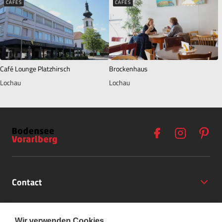
CAFÉS
CAFÉS
Café Lounge Platzhirsch
Brockenhaus
Lochau
Lochau
Contact
Opening Hours
Wir verwenden Cookies