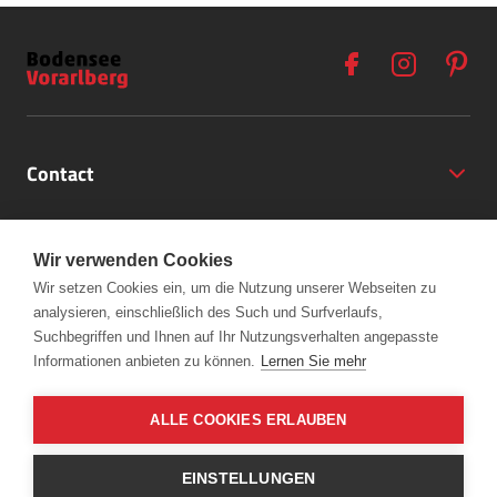
Contact
Opening Hours
Wir verwenden Cookies
Partner
Wir setzen Cookies ein, um die Nutzung unserer Webseiten zu
analysieren, einschließlich des Such und Surfverlaufs,
+43 (5572) 40797
Links
Suchbegriffen und Ihnen auf Ihr Nutzungsverhalten angepasste
office@bodensee-vorarlberg.com
Informationen anbieten zu können.
Lernen Sie mehr
ALLE COOKIES ERLAUBEN
EINSTELLUNGEN
Book directly