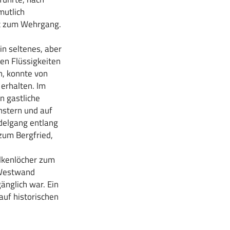
mutlich
kt zum Wehrgang.
in seltenes, aber
den Flüssigkeiten
, konnte von
erhalten. Im
n gastliche
stern und auf
delgang entlang
zum Bergfried,
lkenlöcher zum
d Westwand
änglich war. Ein
auf historischen