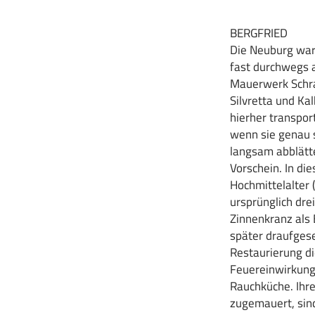
BERGFRIED
Die Neuburg war
fast durchwegs a
Mauerwerk Schra
Silvretta und Ka
hierher transpor
wenn sie genau 
langsam abblätt
Vorschein. In di
Hochmittelalter 
ursprünglich dre
Zinnenkranz als
später draufgese
Restaurierung di
Feuereinwirkung 
Rauchküche. Ihr
zugemauert, sin