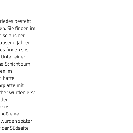
riedes besteht
n. Sie finden im
ise aus der
 tausend Jahren
s finden sie,
 Unter einer
he Schicht zum
den im
d hatte
rplatte mit
cher wurden erst
 der
arker
choß eine
h wurden später
 der Südseite