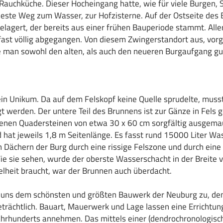
Rauchküche. Dieser Hocheingang hatte, wie für viele Burgen, 
este Weg zum Wasser, zur Hofzisterne. Auf der Ostseite des B
elagert, der bereits aus einer frühen Bauperiode stammt. Aller
ast völlig abgegangen. Von diesem Zwingerstandort aus, vorge
e man sowohl den alten, als auch den neueren Burgaufgang g
 ein Unikum. Da auf dem Felskopf keine Quelle sprudelte, muss
t werden. Der untere Teil des Brunnens ist zur Gänze in Fels 
enen Quadersteinen von etwa 30 x 60 cm sorgfältig ausgema
nd hat jeweils 1,8 m Seitenlänge. Es fasst rund 15000 Liter W
 Dächern der Burg durch eine rissige Felszone und durch eine K
ie sie sehen, wurde der oberste Wasserschacht in der Breite 
lheit braucht, war der Brunnen auch überdacht.
uns dem schönsten und größten Bauwerk der Neuburg zu, dem
rächtlich. Bauart, Mauerwerk und Lage lassen eine Errichtung
Jahrhunderts annehmen. Das mittels einer (dendrochronologisc