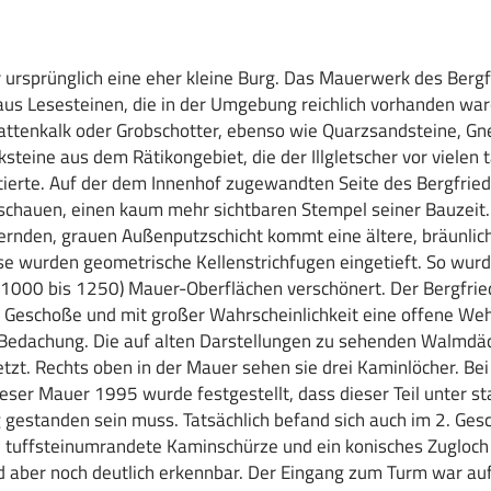
 ursprünglich eine eher kleine Burg. Das Mauerwerk des Bergf
us Lesesteinen, die in der Umgebung reichlich vorhanden ware
ttenkalk oder Grobschotter, ebenso wie Quarzsandsteine, Gne
lksteine aus dem Rätikongebiet, die der Illgletscher vor vielen
tierte. Auf der dem Innenhof zugewandten Seite des Bergfriede
schauen, einen kaum mehr sichtbaren Stempel seiner Bauzeit.
ernden, grauen Außenputzschicht kommt eine ältere, bräunlic
ese wurden geometrische Kellenstrichfugen eingetieft. So wur
(1000 bis 1250) Mauer-Oberflächen verschönert. Der Bergfrie
i Geschoße und mit großer Wahrscheinlichkeit eine offene Weh
 Bedachung. Die auf alten Darstellungen zu sehenden Walmdä
tzt. Rechts oben in der Mauer sehen sie drei Kaminlöcher. Bei
eser Mauer 1995 wurde festgestellt, dass dieser Teil unter st
gestanden sein muss. Tatsächlich befand sich auch im 2. Ges
e tuffsteinumrandete Kaminschürze und ein konisches Zugloc
d aber noch deutlich erkennbar. Der Eingang zum Turm war auf