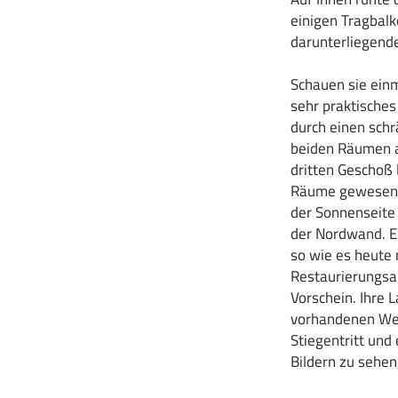
einigen Tragbalk
darunterliegende
Schauen sie einm
sehr praktisches
durch einen sch
beiden Räumen au
dritten Geschoß
Räume gewesen s
der Sonnenseite
der Nordwand. Er
so wie es heute 
Restaurierungsa
Vorschein. Ihre 
vorhandenen Wehr
Stiegentritt und
Bildern zu sehe