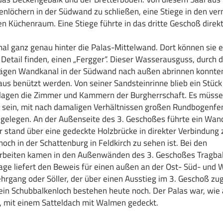
enlöchern in der Südwand zu schließen, eine Stiege in den ver
n Küchenraum. Eine Stiege führte in das dritte Geschoß dire
al ganz genau hinter die Palas-Mittelwand. Dort können sie e
 Detail finden, einen „Fergger“. Dieser Wasserausguss, durch 
rägen Wandkanal in der Südwand nach außen abrinnen konnten
s benützt werden. Von seiner Sandsteinrinne blieb ein Stück 
 lagen die Zimmer und Kammern der Burgherrschaft. Es müsse
ein, mit nach damaligen Verhältnissen großen Rundbogenfen
 gelegen. An der Außenseite des 3. Geschoßes führte ein Wan
 stand über eine gedeckte Holzbrücke in direkter Verbindung 
noch in der Schattenburg in Feldkirch zu sehen ist. Bei den
rbeiten kamen in den Außenwänden des 3. Geschoßes Tragba
Lage liefert den Beweis für einen außen an der Ost- Süd- un
gang oder Söller, der über einen Ausstieg im 3. Geschoß zug
 ein Schubbalkenloch bestehen heute noch. Der Palas war, wie 
n, mit einem Satteldach mit Walmen gedeckt.