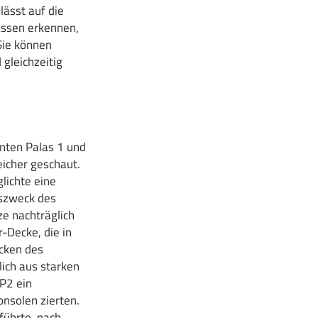
lässt auf die
assen erkennen,
Sie können
gleichzeitig
nten Palas 1 und
eicher geschaut.
glichte eine
gszweck des
ze nachträglich
-Decke, die in
ecken des
ich aus starken
 P2 ein
nsolen zierten.
führte, nach