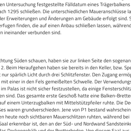
en Untersuchung festgestellte Fälldatum eines Trägerbalkens 
ach 1295 schließen. Die unterschiedlichen Maueranschlüsse l
er Erweiterungen und Änderungen am Gebäude erfolgt sind. 
fugen finden, die auf einen Anbau schließen lassen, während 
n ineinander verbunden sind.
chtung Süden schauen, haben sie zur linken Seite den sogenan
 2. Beim Heraufgehen haben sie bereits in den Keller, bzw. Sp
t nur spärlich Licht durch drei Schlitzfenster. Den Zugang ermö
e mit einer in den Fels gemeißelten Schwelle. Der Verwendun
m Palas ist nicht sicher festzustellen, da einige Fensterschlit
en sind. Das gesamte erste Geschoß hatte eine Balken-Bretter
uf einem Unterzugbalken mit Mittelstützpfeiler ruhte. Die D
es waren grundverschieden. Jene von P1 bestand wahrscheinl
den heute noch sichtbaren Mauerschlitzen ruhten, während bei
Saal erkennbar ist, den an der Süd- und Nordwand Sandsteinko
das Deckengebälk und der Bretterboden. Von diesem Saal aus 