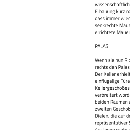
wissenschaftlich
Erbauung kurz n
dass immer wied
senkrechte Mauer
errichtete Mauer
PALAS
Wenn sie nun Ri
rechts den Palas
Der Keller erhiel
einflügelige Tür
Kellergeschoßes i
verbreitert word
beiden Räumen a
zweiten Geschoß
Dielen, die auf 
repräsentativer 
Auf Ihnen ruhte 