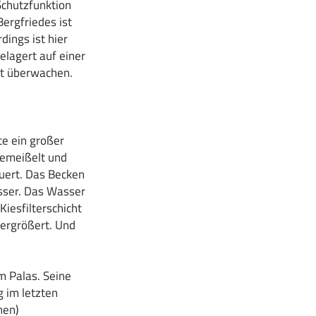
Schutzfunktion
ergfriedes ist
dings ist hier
lagert auf einer
ut überwachen.
te ein großer
gemeißelt und
uert. Das Becken
asser. Das Wasser
iesfilterschicht
vergrößert. Und
 Palas. Seine
 im letzten
hen)