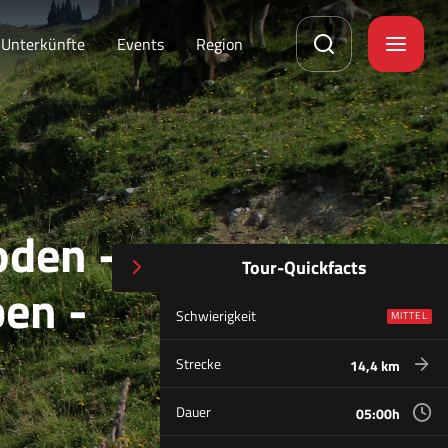
Unterkünfte
Events
Region
oden -
Tour-Quickfacts
ben -
Schwierigkeit
MITTEL
Strecke
14,4 km
Dauer
05:00h