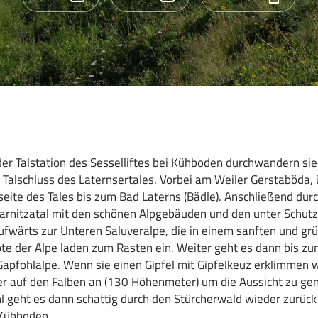
r Talstation des Sesselliftes bei Kühboden durchwandern sie e
 Talschluss des Laternsertales. Vorbei am Weiler Gerstaböda, 
seite des Tales bis zum Bad Laterns (Bädle). Anschließend dur
rnitzatal mit den schönen Alpgebäuden und den unter Schutz
fwärts zur Unteren Saluveralpe, die in einem sanften und grü
ote der Alpe laden zum Rasten ein. Weiter geht es dann bis zu
 Gapfohlalpe. Wenn sie einen Gipfel mit Gipfelkeuz erklimmen w
er auf den Falben an (130 Höhenmeter) um die Aussicht zu ge
l geht es dann schattig durch den Stürcherwald wieder zurüc
Kühboden.