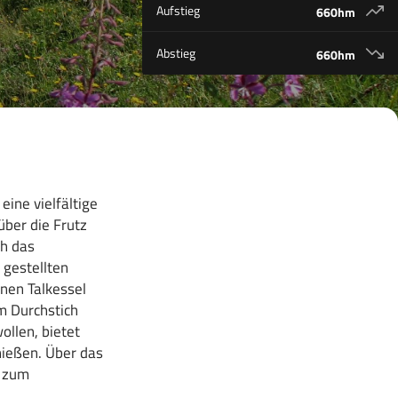
Aufstieg
660hm
Abstieg
660hm
ine vielfältige
über die Frutz
ch das
 gestellten
nen Talkessel
m Durchstich
ollen, bietet
nießen. Über das
k zum