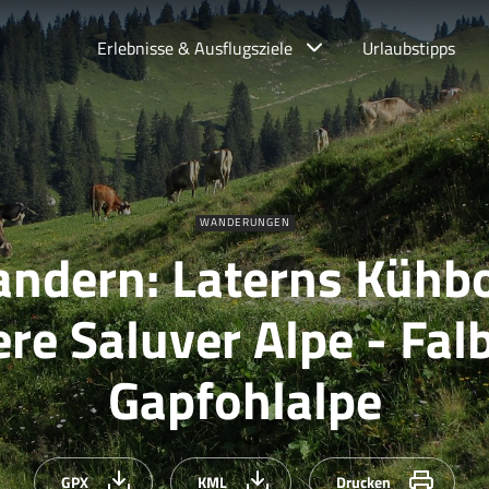
Erlebnisse & Ausflugsziele
Urlaubstipps
WANDERUNGEN
ndern: Laterns Kühb
re Saluver Alpe - Fal
Gapfohlalpe
GPX
KML
Drucken