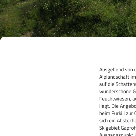
Ausgehend von de
Alplandschaft im
auf die Schatten
wunderschöne Ga
Feuchtwiesen, au
liegt. Die Angeb
beim Fürkili zur
sich ein Abstech
Skigebiet Gapfoh
Ausgangspunkt 