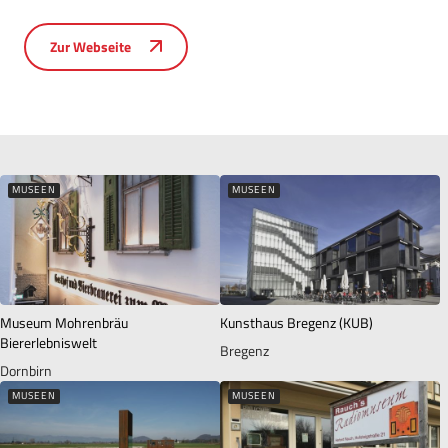
Zur Webseite
MUSEEN
MUSEEN
Museum Mohrenbräu
Kunsthaus Bregenz (KUB)
Biererlebniswelt
Bregenz
Dornbirn
MUSEEN
MUSEEN