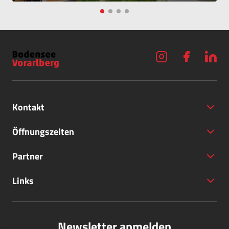
Kontakt
Öffnungszeiten
Partner
+43 (5572) 40797
Links
office@bodensee-vorarlberg.com
Newsletter anmelden