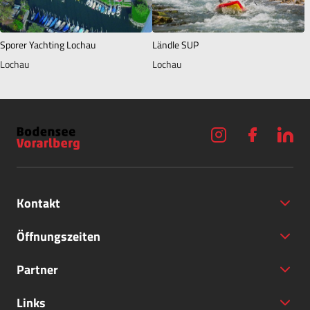
Sporer Yachting Lochau
Ländle SUP
Lochau
Lochau
Kontakt
Öffnungszeiten
Partner
+43 (5572) 40797
Links