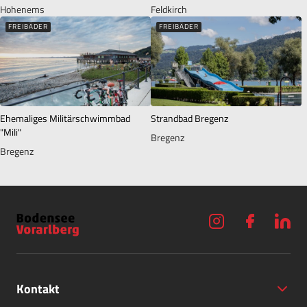
Hohenems
Feldkirch
FREIBÄDER
FREIBÄDER
Ehemaliges Militärschwimmbad
Strandbad Bregenz
"Mili"
Bregenz
Bregenz
Kontakt