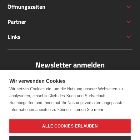
Öffnungszeiten
Partner
+43 (5572) 40797
Links
office@bodensee-vorarlberg.com
Newsletter anmelden
Bitte melden Sie sich für unseren Newsletter an.
Wir verwenden Cookies
Wir setzen Cookies ein, um die Nutzung unserer Webseiten zu
analysieren, einschließlich des Such und Surfverlaufs,
Anmelden
Suchbegriffen und Ihnen auf Ihr Nutzungsverhalten angepasste
Informationen anbieten zu können.
Lernen Sie mehr
ALLE COOKIES ERLAUBEN