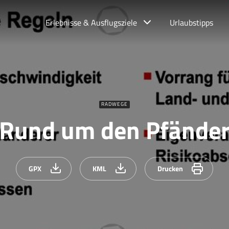
Erlebnisse & Ausflugsziele
Urlaubstipps
RADWEGE
Rund um den Pfände
GPX
KML
Drucken