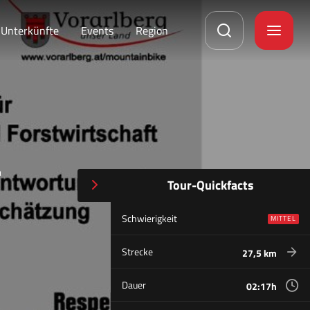
Unterkünfte
Events
Region
r
Tour-Quickfacts
Schwierigkeit
MITTEL
Strecke
27,5 km
Dauer
02:17h