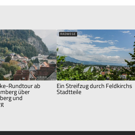
RADWEGE
ke-Rundtour ab
Ein Streifzug durch Feldkirchs
Amberg über
Stadtteile
berg und
rg