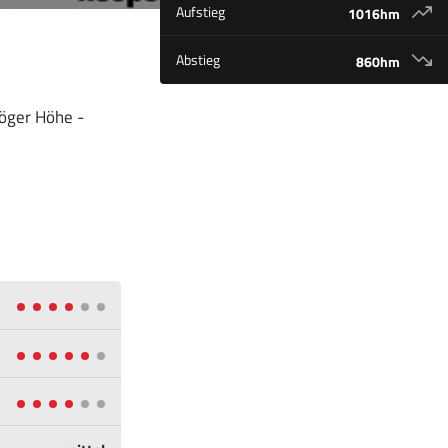
Aufstieg
1016hm
Abstieg
860hm
röger Höhe -