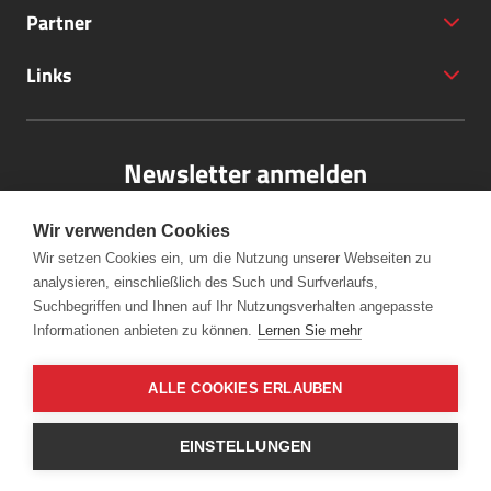
Partner
+43 (5572) 40797
Links
office@bodensee-vorarlberg.com
Newsletter anmelden
Bitte melden Sie sich für unseren Newsletter an.
Wir verwenden Cookies
Wir setzen Cookies ein, um die Nutzung unserer Webseiten zu
analysieren, einschließlich des Such und Surfverlaufs,
Anmelden
Suchbegriffen und Ihnen auf Ihr Nutzungsverhalten angepasste
Informationen anbieten zu können.
Lernen Sie mehr
ALLE COOKIES ERLAUBEN
EINSTELLUNGEN
© Bodensee Vorarlberg Tourismus