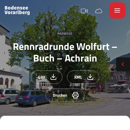
RADWEGE
Rennradrunde Wolfurt –
Buch – Achrain
GPX
KML
Drucken