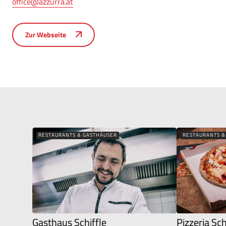
office@azzurra.at
Zur Webseite
RESTAURANTS & GASTHÄUSER
RESTAURANTS &
Gasthaus Schiffle
Pizzeria Sc