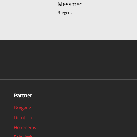
Messmer
Bregenz
Partner
Bregenz
Dornbirn
Hohenems