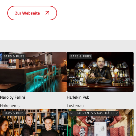
Zur Webseite
BARS & PUBS
BARS & PUBS
Nero by Fellini
Harlekin Pub
Hohenems
Lustenau
BARS & PUBS
RESTAURANTS & GASTHÄUSER