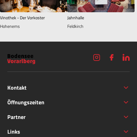
Vinothek - Der Vorkoster
Jahnhalle
Hohenems
Feldkirch
Kontakt
Öffnungszeiten
Partner
+43 (5572) 40797
Links