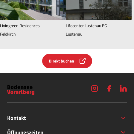
Livingreen Residences
Lifecenter Lustenau EG
Feldkirch
Lustenau
Direkt buchen
Kontakt
Öffnungszeiten