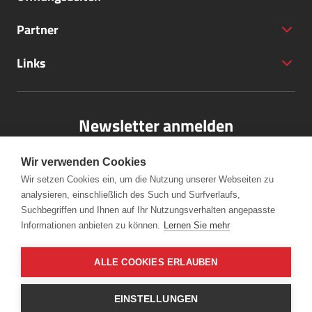
Partner
+43 (5572) 40797
Links
office@bodensee-vorarlberg.com
Newsletter anmelden
Bitte melden Sie sich für unseren Newsletter an.
Wir verwenden Cookies
Wir setzen Cookies ein, um die Nutzung unserer Webseiten zu
analysieren, einschließlich des Such und Surfverlaufs,
Anmelden
Suchbegriffen und Ihnen auf Ihr Nutzungsverhalten angepasste
Informationen anbieten zu können.
Lernen Sie mehr
ALLE COOKIES ERLAUBEN
EINSTELLUNGEN