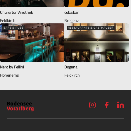
Churertor Vinothek
cuba:bar
Feldkirch
Bregenz
BARS & PUBS
RESTAURANTS & GASTHÄUSER
Nero by Fellini
Dogana
Hohenems
Feldkirch