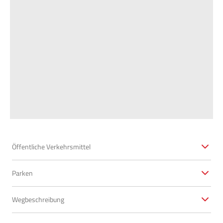
Öffentliche Verkehrsmittel
www.vmobil.at
Parken
Wanderparkplatz vor Fahrverbot
Wegbeschreibung
Am Fußacher Rheindamm spaziert man vom