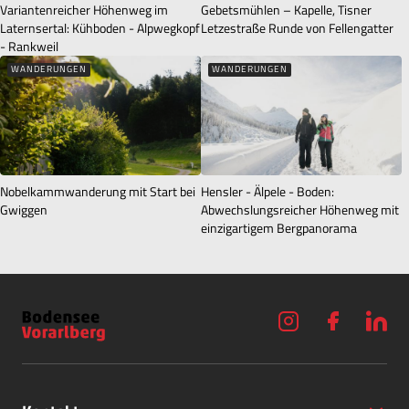
Variantenreicher Höhenweg im
Gebetsmühlen – Kapelle, Tisner
Laternsertal: Kühboden - Alpwegkopf
Letzestraße Runde von Fellengatter
- Rankweil
WANDERUNGEN
WANDERUNGEN
Nobelkammwanderung mit Start bei
Hensler - Älpele - Boden:
Gwiggen
Abwechslungsreicher Höhenweg mit
einzigartigem Bergpanorama