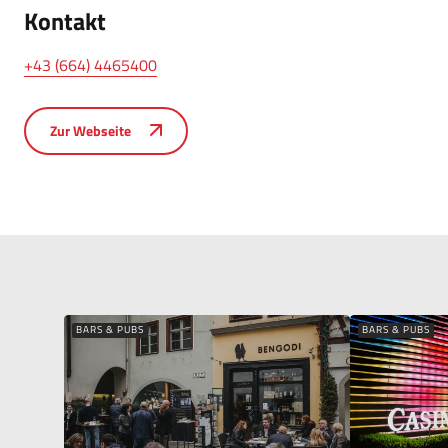
Kontakt
+43 (664) 4465400
Zur Webseite
BARS & PUBS
BARS & PUBS