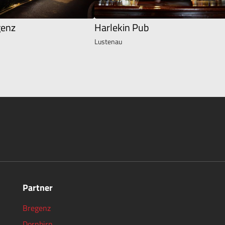
genz
Harlekin Pub
Lustenau
Partner
Bregenz
Dornbirn