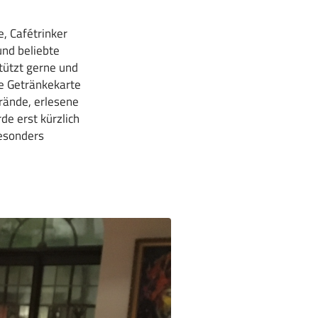
e, Cafétrinker
und beliebte
tützt gerne und
ie Getränkekarte
Brände, erlesene
e erst kürzlich
besonders