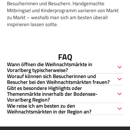
Besucherinnen und Besuchern. Handgemachte
Mitbringsel und Kinderprogramm variieren von Markt
zu Markt – weshalb man sich am besten überall
inspirieren lassen sollte.
FAQ
Wann öffnen die Weihnachtsmärkte in
Vorarlberg typischerweise?
Worauf können sich Besucherinnen und
Besucher bei den Weihnachtsmärkten freuen?
Die meisten Weihnachtsmärkte in Vorarlberg beginnen
Gibt es besondere Highlights oder
Mitte bis Ende November und laufen bis kurz vor
Themenmärkte innerhalb der Bodensee-
Besucherinnen und Besucher erwartet ein
Weihnachten. Es gibt auch viele kleinere
Vorarlberg Region?
stimmungsvolles Ambiente mit festlich dekorierten
Weihnachtsmärkte, die nur an einem Wochenende im
Wie reise ich am besten zu den
Ständen, regionalem Kunsthandwerk, kulinarischen
Advent geöffnet haben.
Weihnachtsmärkten in der Region an?
Ja. Ein Highlight ist etwa der Markt in Bregenz mit Kunst-
Köstlichkeiten, Musik- und Bühnenprogrammen sowie
Eislaufplatz, Lichtshow („Rathausleuchten“) und
familienfreundlichen Angeboten wie Kinderaktionen.
Wir empfehlen die Nutzung von Bus & Bahn in der Region
Weihnachtsschiff-Verbindung zum benachbarten