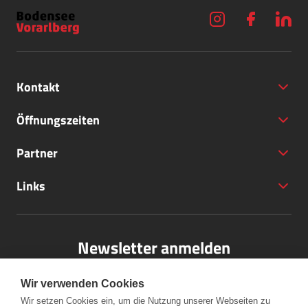
Kontakt
Öffnungszeiten
Partner
+43 (5572) 40797
Links
office@bodensee-vorarlberg.com
Newsletter anmelden
Bitte melden Sie sich für unseren Newsletter an.
Wir verwenden Cookies
Wir setzen Cookies ein, um die Nutzung unserer Webseiten zu