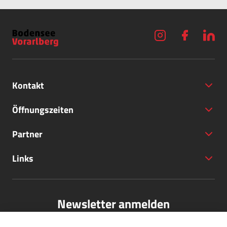
Kontakt
Öffnungszeiten
Partner
+43 (5572) 40797
Links
office@bodensee-vorarlberg.com
Newsletter anmelden
Bitte melden Sie sich für unseren Newsletter an.