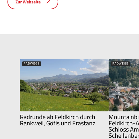
Zur Webseite
RADWEGE
RADWEGE
Radrunde ab Feldkirch durch
Mountainbi
Rankweil, Göfis und Frastanz
Feldkirch-
Schloss Am
Schellenbe