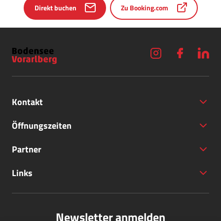
Direkt buchen
Zu Booking.com
Kontakt
Öffnungszeiten
Partner
+43 (5572) 40797
Links
office@bodensee-vorarlberg.com
Newsletter anmelden