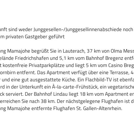
unft sind weder Junggesellen-/Junggesellinnenabschiede noch 
em privaten Gastgeber geführt
ng Mamajohe begrüßt Sie in Lauterach, 37 km von Olma Messe
ände Friedrichshafen und 5,1 km vom Bahnhof Bregenz entfe
t kostenfreie Privatparkplätze und liegt 5 km vom Casino Br
rnbirn entfernt. Das Apartment verfügt über eine Terrasse, 
nd eine gut ausgestattete Küche. Ein Flachbild-TV ist ebenfa
d in der Unterkunft ein À-la-carte-Frühstück, ein vegetarisch
k serviert. Der Bahnhof Lindau liegt 18 km vom Apartment en
 erreichen Sie nach 38 km. Der nächstgelegene Flughafen ist 
ng Mamajohe entfernte Flughafen St. Gallen-Altenrhein.