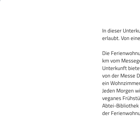
In dieser Unterk
erlaubt. Von ein
Die Ferienwohnu
km vom Messegel
Unterkunft biete
von der Messe Do
ein Wohnzimmer u
Jeden Morgen wir
veganes Frühstüc
Abtei-Bibliothek
der Ferienwohnu