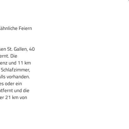
ähnliche Feiern
n St. Gallen, 40
rnt. Die
egenz und 11 km
4 Schlafzimmer,
lls vorhanden.
es oder ein
tfernt und die
der 21 km von