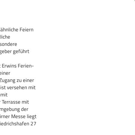
ähnliche Feiern
liche
esondere
tgeber geführt
t Erwins Ferien-
einer
Zugang zu einer
ist versehen mit
 mit
r Terrasse mit
 Umgebung der
rner Messe liegt
iedrichshafen 27