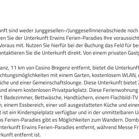
unft sind weder Junggesellen-/Junggesellinnenabschiede noch 
ilen Sie der Unterkunft Erwins Ferien-Paradies Ihre voraussicht
Voraus mit. Nutzen Sie hierfür bei der Buchung das Feld für b
ntaktieren Sie die Unterkunft direkt. Von einem privaten Gas
anz, 11 km von Casino Bregenz entfernt, bietet die Unterkunf
chtungsmöglichkeiten mit einem Garten, kostenlosem WLAN, 
che und einer Gemeinschaftslounge. Diese Unterkunft bietet 
und einem kostenlosen Privatparkplatz. Diese Ferienwohnung 
 1 Badezimmer, Bettwäsche, Handtüchern, einem Flachbild-TV
n, einem Essbereich, einer voll ausgestatteten Küche und eine
rt ist ein Kinderspielplatz verfügbar und in der unmittelbaren
ns Ferien-Paradies gibt es Möglichkeiten zum Wandern. Dornbi
nterkunft Erwins Ferien-Paradies entfernt, während Messe Fr
kunft entfernt ist.