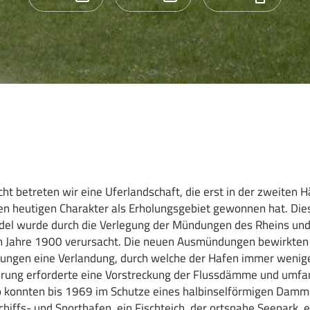
cht betreten wir eine Uferlandschaft, die erst in der zweiten H
en heutigen Charakter als Erholungsgebiet gewonnen hat. Die
el wurde durch die Verlegung der Mündungen des Rheins und
m Jahre 1900 verursacht. Die neuen Ausmündungen bewirkten 
ngen eine Verlandung, durch welche der Hafen immer wenige
erung erforderte eine Vorstreckung der Flussdämme und umfa
 konnten bis 1969 im Schutze eines halbinselförmigen Damm
hiffs- und Sporthafen, ein Fischteich, der ortsnahe Seepark,