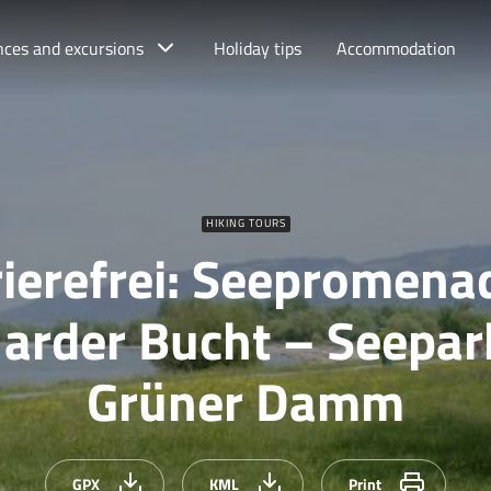
nces and excursions
Holiday tips
Accommodation
HIKING TOURS
ierefrei: Seepromena
Harder Bucht – Seepar
Grüner Damm
GPX
KML
Print