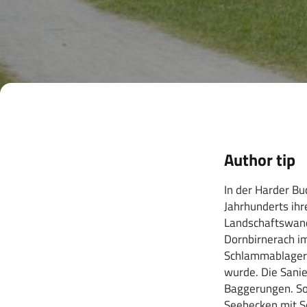
Author tip
In der Harder Bu
Jahrhunderts ihr
Landschaftswand
Dornbirnerach i
Schlammablageru
wurde. Die Sani
Baggerungen. So
Seebecken mit Sc