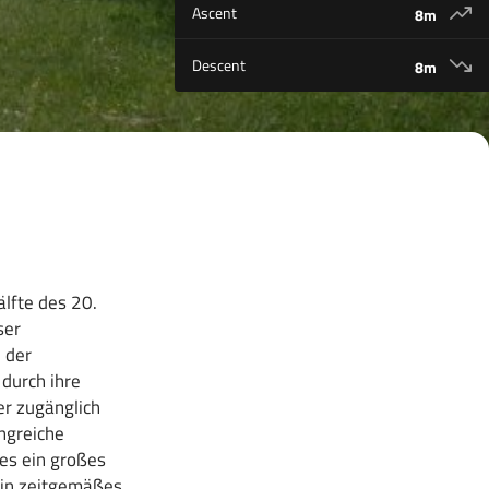
Ascent
8m
Descent
8m
älfte des 20.
ser
 der
durch ihre
r zugänglich
ngreiche
es ein großes
 ein zeitgemäßes