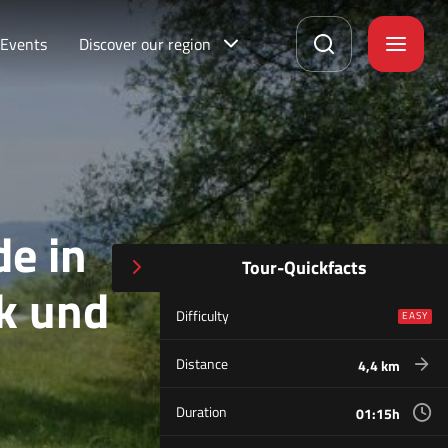
Events
Discover our region
de in
Tour-Quickfacts
k und
Difficulty
EASY
Distance
4,4 km
Duration
01:15h