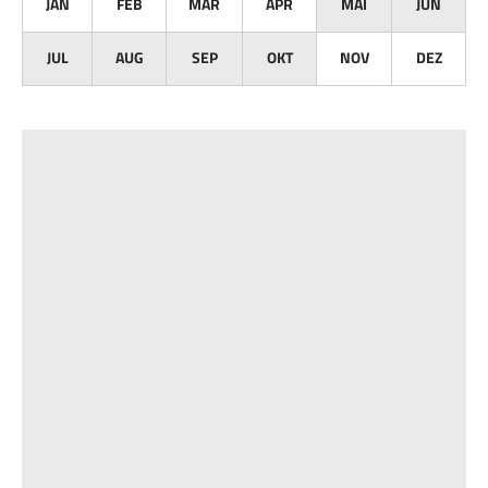
JAN
FEB
MÄR
APR
MAI
JUN
JUL
AUG
SEP
OKT
NOV
DEZ