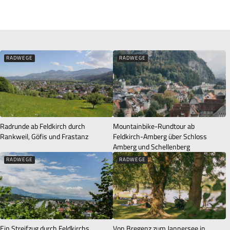
www.vorarlberg.travel/sicherheitstipps
km 7,8; HM 1270: Auf der Hauptachse des Gsohlweges zur
Alpe Schönenmann und in weiterer Folge zur Alpe
Hinterberg nach Schuttannen (Bei km 11,9 NICHT rechts
Richtung Springhalde!)
RADWEGE
RADWEGE
km 14,0: Gasthaus Schiheim Schuttannen und
Berggasthof Schuttannen. Ab dem Berggasthof
Schuttannen auf der öffentli-chen Straße talwärts
Richtung Ausgangspunkt. Auf Höhe Kreiersalp kann auch
links über den Forstweg „Weisstannen“ und in weiterer
Radrunde ab Feldkirch durch
Mountainbike-Rundtour ab
Folge über die Auenstraße Richtung Emsreute auf die
Rankweil, Göfis und Frastanz
Feldkirch-Amberg über Schloss
Amberg und Schellenberg
Reutestraße abgebogen werden.
RADWEGE
RADWEGE
km 17,5: Links abbiegen oder geradeaus fahren. Beide
Wege führen zur Reutestraße. Links abbiegen und der
Straße entlang abwärts fahren bis bis zum Ausganspunkt.
km 20,1: Schlossplatz Hohenems
Ein Streifzug durch Feldkirchs
Von Bregenz zum Jannersee in