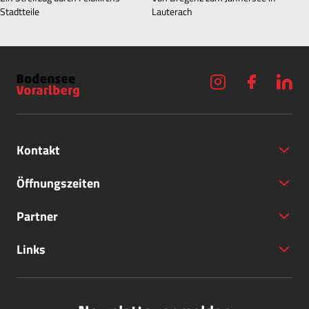
Stadtteile
Lauterach
Kontakt
Öffnungszeiten
Partner
+43 (5572) 40797
Links
office@bodensee-vorarlberg.com