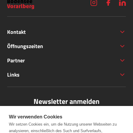
Kontakt
Öffnungszeiten
Partner
+43 (5572) 40797
Links
office@bodensee-vorarlberg.com
Newsletter anmelden
Bitte melden Sie sich für unseren Newsletter an.
Wir verwenden Cookies
Wir setzen Cookies ein, um die Nutzung unserer Webseiten zu
analysieren, einschließlich des Such und Surfverlaufs,
Anmelden