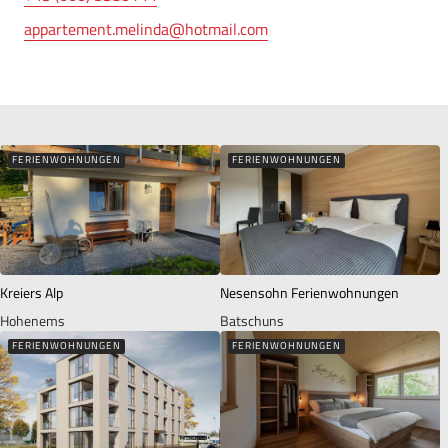
appartement.melinda@hotmail.com
FERIENWOHNUNGEN
FERIENWOHNUNGEN
Kreiers Alp
Nesensohn Ferienwohnungen
Hohenems
Batschuns
FERIENWOHNUNGEN
FERIENWOHNUNGEN